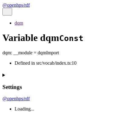
@openhps/rdf
dqm
Variable dqm
Const
dqm
:
__module
= dqmImport
Defined in src/vocab/index.ts:10
Settings
@openhps/rdf
Loading...